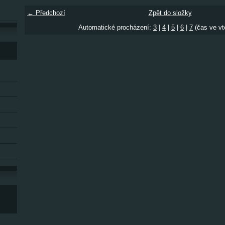
← Předchozí
Zpět do složky
Automatické procházení:
3
|
4
|
5
|
6
|
7
(čas ve vt