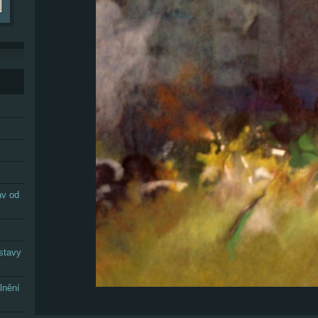
av od
stavy
lnění