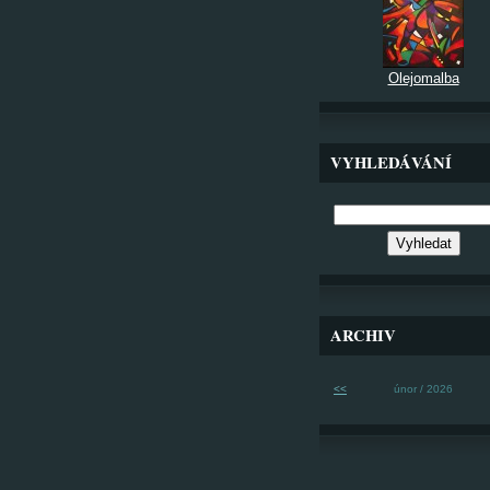
Olejomalba
VYHLEDÁVÁNÍ
ARCHIV
<<
únor / 2026