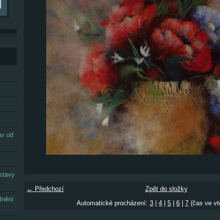
av od
stavy
← Předchozí
Zpět do složky
lnění
Automatické procházení:
3
|
4
|
5
|
6
|
7
(čas ve vt