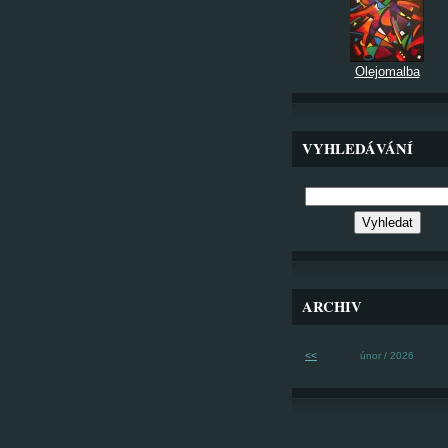
Olejomalba
VYHLEDÁVÁNÍ
ARCHIV
<<
únor / 2026