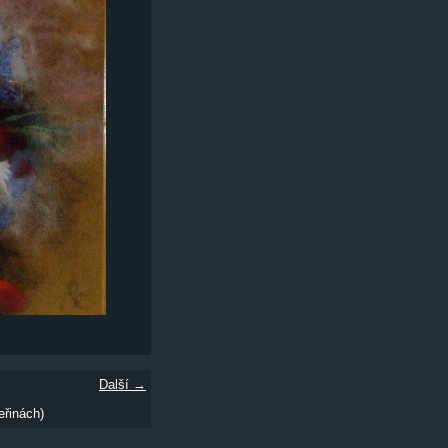
Další →
eřinách)