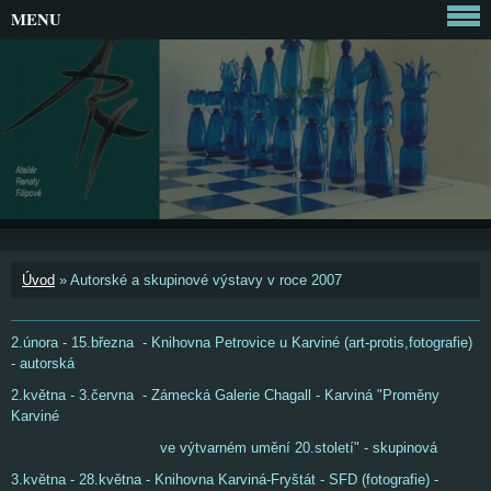
MENU
Úvod
»
Autorské a skupinové výstavy v roce 2007
2.února - 15.března - Knihovna Petrovice u Karviné (art-protis,fotografie)
- autorská
2.května - 3.června - Zámecká Galerie Chagall - Karviná "Proměny
Karviné
ve výtvarném umění 20.století" - skupinová
3.května - 28.května - Knihovna Karviná-Fryštát - SFD (fotografie) -