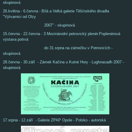
skupinová
26.května - 6.června - Bílá a Velká galerie Těšínského divadla
"Výtvarnici od Olzy
2007" - skupinová
15.června - 22.června - 3.Mezinárodní petrovický plenér.Poplenérová
výstava potrvá
do 31.srpna na zámečku v Petrovicích -
skupinová
28.června - 30.září - Zámek Kačina u Kutné Hory - Lughnasadh 2007 -
skupinová
17.srpna - 12.září - Galerie ZPAP Opole - Polsko - autorská