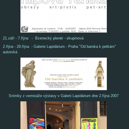
21.září - 7.října - Bzenecký plenér - skupinová
2.října - 28.října - Galerie Lapidárium - Praha "Od baroka k petkám"
autorská
Snímky z vernisáže výstavy v Galerii Lapidárium dne 2.října 2007