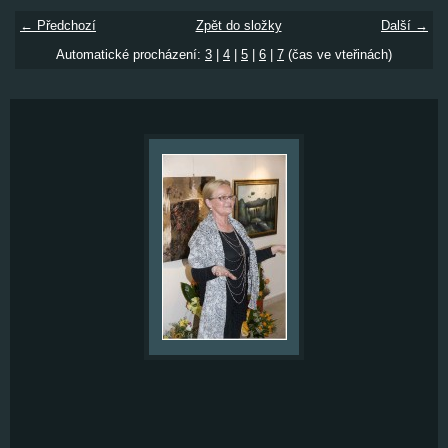
← Předchozí
Zpět do složky
Další →
Automatické procházení:
3
|
4
|
5
|
6
|
7
(čas ve vteřinách)