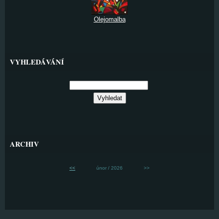
Olejomalba
VYHLEDÁVÁNÍ
ARCHIV
<<
únor / 2026
>>