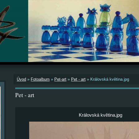
Úvod
»
Fotoalbum
»
Pet-art
»
Pet - art
»
Královská květina.jpg
Pet - art
Královská květina.jpg