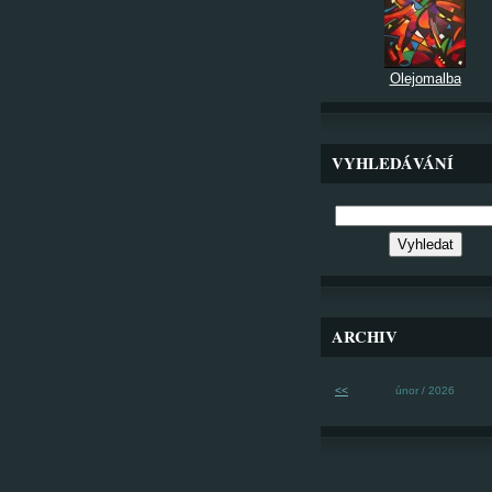
Olejomalba
VYHLEDÁVÁNÍ
ARCHIV
<<
únor / 2026