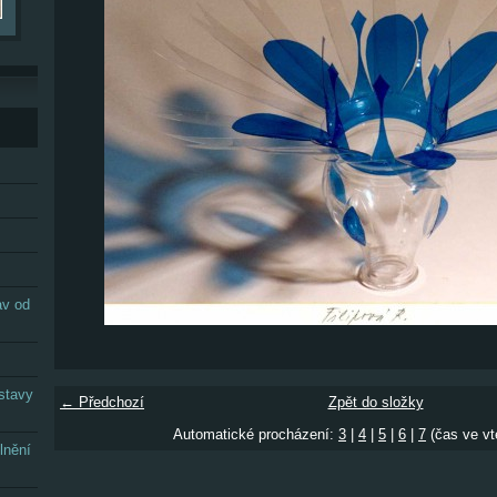
av od
stavy
← Předchozí
Zpět do složky
Automatické procházení:
3
|
4
|
5
|
6
|
7
(čas ve vt
lnění