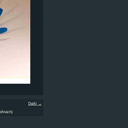
Další →
eřinách)