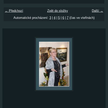
← Předchozí
Zpět do složky
Další →
Automatické procházení:
3
|
4
|
5
|
6
|
7
(čas ve vteřinách)