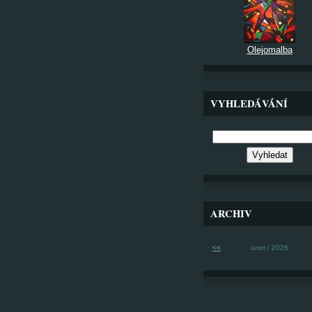
Olejomalba
VYHLEDÁVÁNÍ
ARCHIV
<<
únor / 2026