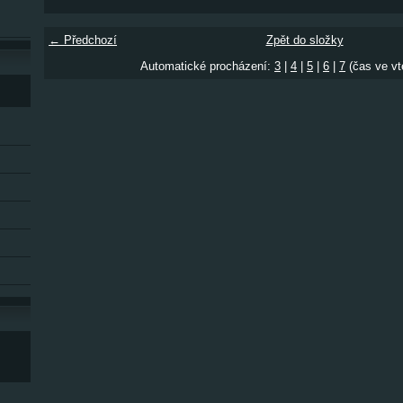
← Předchozí
Zpět do složky
Automatické procházení:
3
|
4
|
5
|
6
|
7
(čas ve vt