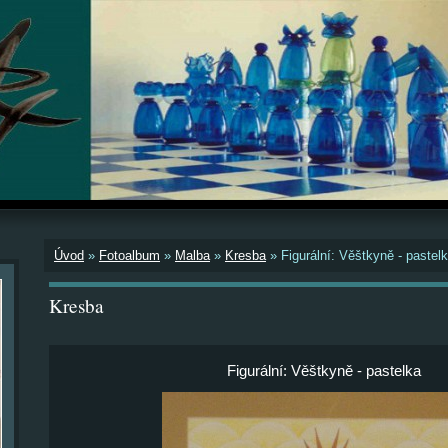
Úvod
»
Fotoalbum
»
Malba
»
Kresba
»
Figurální: Věštkyně - pastel
Kresba
Figurální: Věštkyně - pastelka