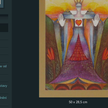
av od
stavy
lnění
50 x 28,5 cm