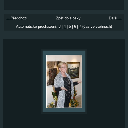
← Předchozí
Zpět do složky
Další →
Automatické procházení:
3
|
4
|
5
|
6
|
7
(čas ve vteřinách)