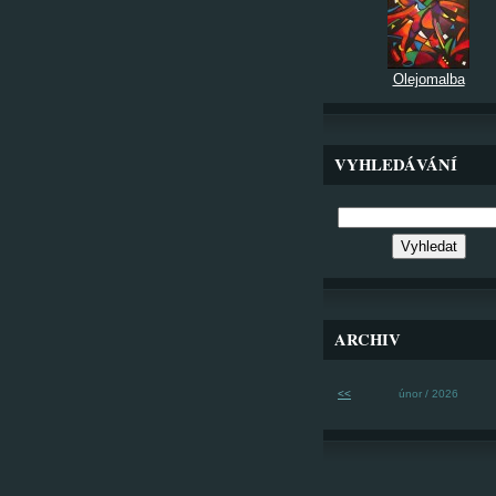
Olejomalba
VYHLEDÁVÁNÍ
ARCHIV
<<
únor / 2026