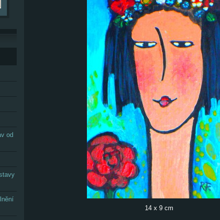
av od
stavy
lnění
14 x 9 cm