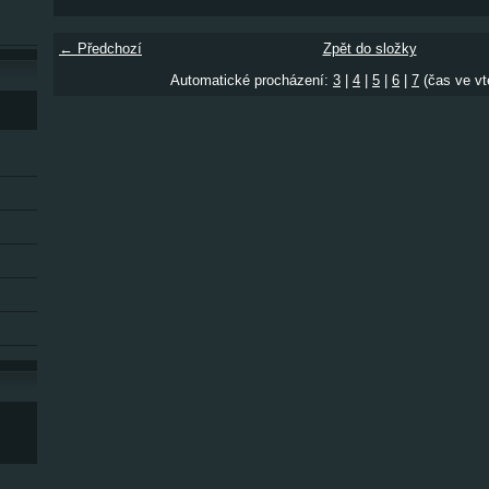
← Předchozí
Zpět do složky
Automatické procházení:
3
|
4
|
5
|
6
|
7
(čas ve vt