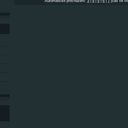
Automatické procházení:
3
|
4
|
5
|
6
|
7
(čas ve vt