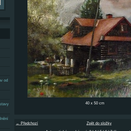
av od
40 x 50 cm
stavy
lnění
← Předchozí
Zpět do složky