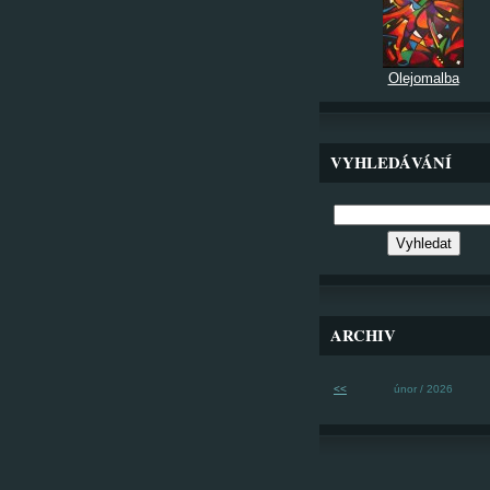
Olejomalba
VYHLEDÁVÁNÍ
ARCHIV
<<
únor / 2026