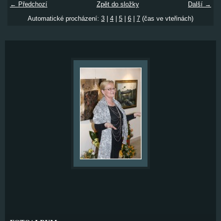
← Předchozí
Zpět do složky
Další →
Automatické procházení:
3
|
4
|
5
|
6
|
7
(čas ve vteřinách)