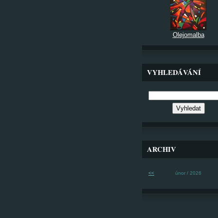
Olejomalba
VYHLEDÁVÁNÍ
ARCHIV
<<
únor / 2026