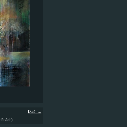
Další →
eřinách)