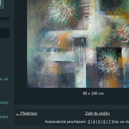
av od
80 x 100 cm
stavy
← Předchozí
Zpět do složky
lnění
Automatické procházení:
3
|
4
|
5
|
6
|
7
(čas ve vt