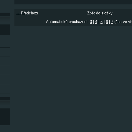
← Předchozí
Zpět do složky
Automatické procházení:
3
|
4
|
5
|
6
|
7
(čas ve vt