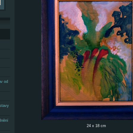
av od
stavy
lnění
24 x 18 cm