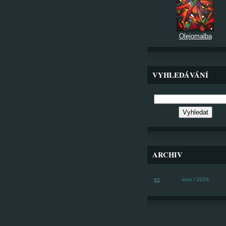
Olejomalba
VYHLEDÁVÁNÍ
ARCHIV
<<
únor / 2026