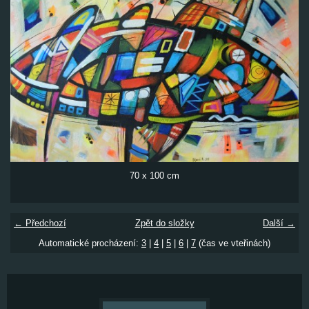
70 x 100 cm
← Předchozí
Zpět do složky
Další →
Automatické procházení:
3
|
4
|
5
|
6
|
7
(čas ve vteřinách)