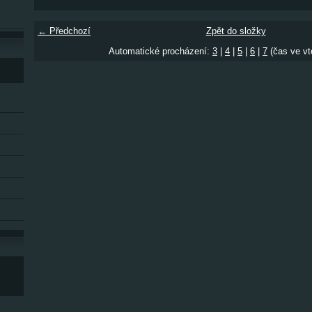
← Předchozí
Zpět do složky
Automatické procházení:
3
|
4
|
5
|
6
|
7
(čas ve vt