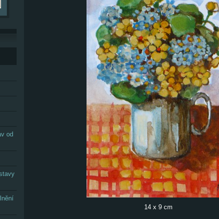
av od
stavy
lnění
14 x 9 cm