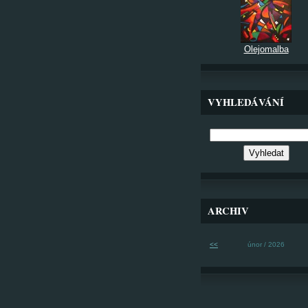
Olejomalba
VYHLEDÁVÁNÍ
ARCHIV
<<
únor / 2026