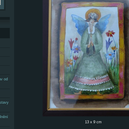
av od
stavy
lnění
13 x 9 cm