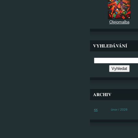
Olejomalba
VYHLEDÁVÁNÍ
ARCHIV
<<
únor / 2026