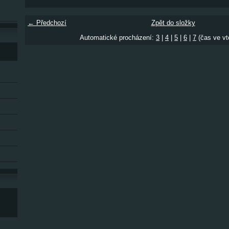
← Předchozí
Zpět do složky
Automatické procházení:
3
|
4
|
5
|
6
|
7
(čas ve vt