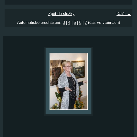
Zpět do složky
Další →
Automatické procházení:
3
|
4
|
5
|
6
|
7
(čas ve vteřinách)