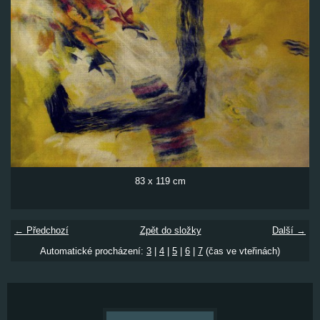
83 x 119 cm
← Předchozí
Zpět do složky
Další →
Automatické procházení:
3
|
4
|
5
|
6
|
7
(čas ve vteřinách)