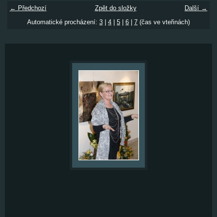
← Předchozí
Zpět do složky
Další →
Automatické procházení:
3
|
4
|
5
|
6
|
7
(čas ve vteřinách)